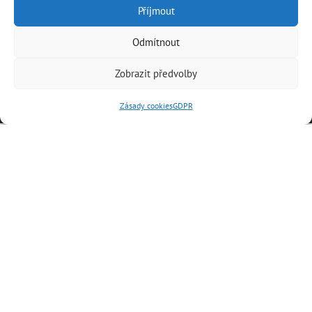
Příjmout
Odmítnout
Zobrazit předvolby
Zásady cookies
GDPR
Poskytujeme
komplexní služby
v oboru elektro
Zabýváme se
elektromontážemi
silnoproudých rozvodů,