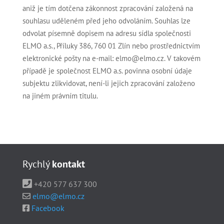
aniž je tím dotčena zákonnost zpracování založená na
souhlasu uděleném před jeho odvoláním. Souhlas lze
odvolat písemně dopisem na adresu sídla společnosti
ELMO a.s., Příluky 386, 760 01 Zlín nebo prostřednictvím
elektronické pošty na e-mail: elmo@elmo.cz. V takovém
případě je společnost ELMO a.s. povinna osobní údaje
subjektu zlikvidovat, není-li jejich zpracování založeno
na jiném právním titulu.
Rychlý
kontakt
+420 577 637 300
elmo@elmo.cz
Facebook