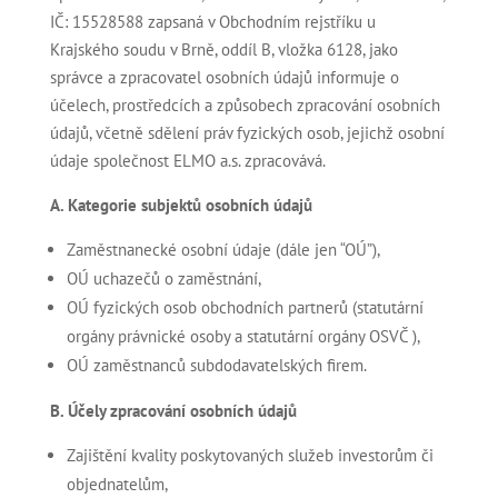
IČ: 15528588 zapsaná v Obchodním rejstříku u
Krajského soudu v Brně, oddíl B, vložka 6128, jako
správce a zpracovatel osobních údajů informuje o
účelech, prostředcích a způsobech zpracování osobních
údajů, včetně sdělení práv fyzických osob, jejichž osobní
údaje společnost ELMO a.s. zpracovává.
A. Kategorie subjektů osobních údajů
Zaměstnanecké osobní údaje (dále jen “OÚ”),
OÚ uchazečů o zaměstnání,
OÚ fyzických osob obchodních partnerů (statutární
orgány právnické osoby a statutární orgány OSVČ ),
OÚ zaměstnanců subdodavatelských firem.
B. Účely zpracování osobních údajů
Zajištění kvality poskytovaných služeb investorům či
objednatelům,