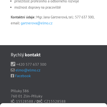
příležitost profesního a odborného rozvoje
možnost dopravy na pracoviště
Kontaktní údaje:
Mgr. Jana Gärtnerová, tel.: 577 637 300,
email:
gartnerova@elmo.cz
Rychlý
kontakt
+420 577 637 300
elmo@elmo.cz
Facebook
Příluky 386
760 01 Zlín-Příluky
IČ
: 15528588 /
DIČ
: CZ15528588