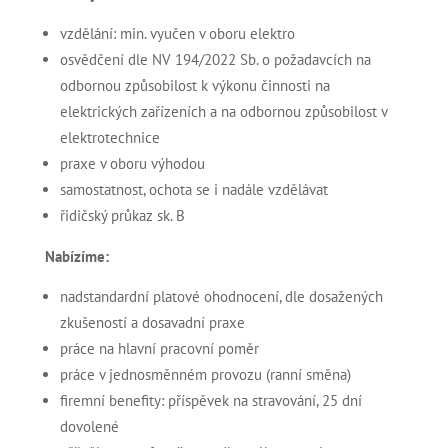
vzdělání: min. vyučen v oboru elektro
osvědčení dle NV 194/2022 Sb. o požadavcích na
odbornou způsobilost k výkonu činnosti na
elektrických zařízeních a na odbornou způsobilost v
elektrotechnice
praxe v oboru výhodou
samostatnost, ochota se i nadále vzdělávat
řidičský průkaz sk. B
Nabízíme:
nadstandardní platové ohodnocení, dle dosažených
zkušeností a dosavadní praxe
práce na hlavní pracovní poměr
práce v jednosměnném provozu (ranní směna)
firemní benefity: příspěvek na stravování, 25 dní
dovolené