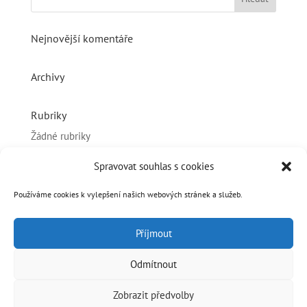
Nejnovější komentáře
Archivy
Rubriky
Žádné rubriky
Spravovat souhlas s cookies
Základní informace
Přihlásit se
Používáme cookies k vylepšení našich webových stránek a služeb.
Zdroj kanálů (příspěvky)
Příjmout
Kanál komentářů
Česká lokalizace
Odmítnout
Zobrazit předvolby