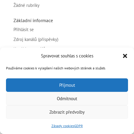
Žádné rubriky
Základní informace
Přihlásit se
Zdroj kanálů (příspěvky)
Kanál komentářů
Spravovat souhlas s cookies
Česká lokalizace
Používáme cookies k vylepšení našich webových stránek a služeb.
Příjmout
Copyright © 2026 ELMO a.s.
Odmítnout
Zobrazit předvolby
Zásady cookies
GDPR