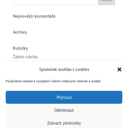
Nejnovější komentáře
Archivy
Rubriky
Žádné rubriky
Spravovat souhlas s cookies
Základní informace
Přihlásit se
Používáme cookies k vylepšení našich webových stránek a služeb.
Zdroj kanálů (příspěvky)
Příjmout
Kanál komentářů
Česká lokalizace
Odmítnout
Zobrazit předvolby