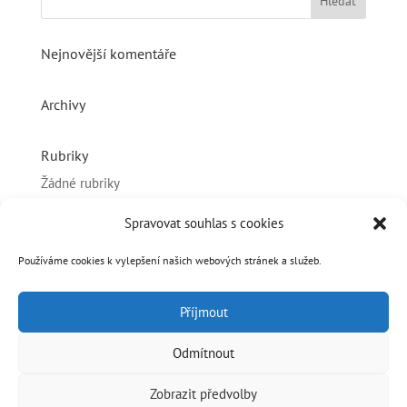
Nejnovější komentáře
Archivy
Rubriky
Žádné rubriky
Spravovat souhlas s cookies
Základní informace
Přihlásit se
Používáme cookies k vylepšení našich webových stránek a služeb.
Zdroj kanálů (příspěvky)
Příjmout
Kanál komentářů
Česká lokalizace
Odmítnout
Zobrazit předvolby