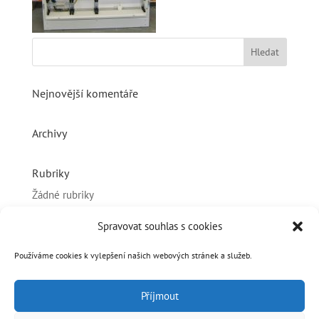
Nejnovější komentáře
Archivy
Rubriky
Žádné rubriky
Spravovat souhlas s cookies
Základní informace
Přihlásit se
Používáme cookies k vylepšení našich webových stránek a služeb.
Zdroj kanálů (příspěvky)
Příjmout
Kanál komentářů